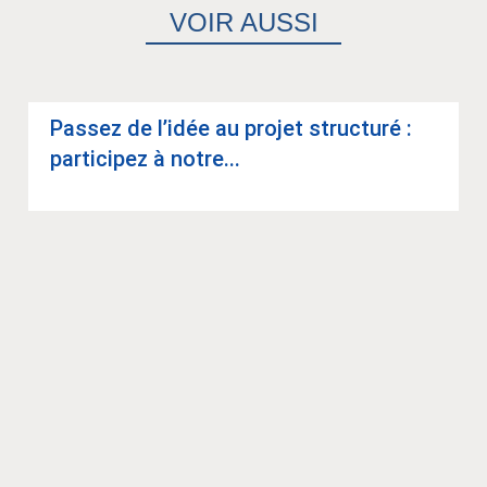
VOIR AUSSI
Pas­sez de l’idée au pro­jet struc­turé :
par­ti­ci­pez à notre...