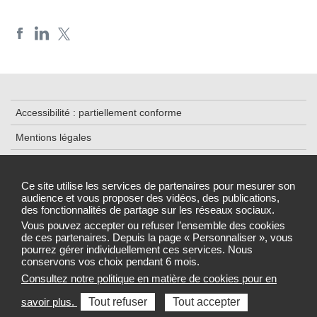
Accessibilité : partiellement conforme
Mentions légales
Contacts
Ce site utilise les services de partenaires pour mesurer son
Plan du site
audience et vous proposer des vidéos, des publications,
des fonctionnalités de partage sur les réseaux sociaux.
Gestion des cookies
Vous pouvez accepter ou refuser l’ensemble des cookies
de ces partenaires. Depuis la page « Personnaliser », vous
pourrez gérer individuellement ces services. Nous
conservons vos choix pendant 6 mois.
ARS 2017
Consultez notre politique en matière de cookies pour en
Sélectionnez une région pour accéder au site de votre Agence
savoir plus.
Tout refuser
Tout accepter
régionale de santé