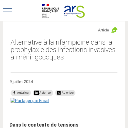
Aller
Aller
au
au
Ouvrir
menu
contenu
le
principal,
menu
Article
principal
Alternative à la rifampicine dans la
prophylaxie des infections invasives
à méningocoques
9 juillet 2024
Autoriser
Autoriser
Autoriser
Dans le contexte de tensions