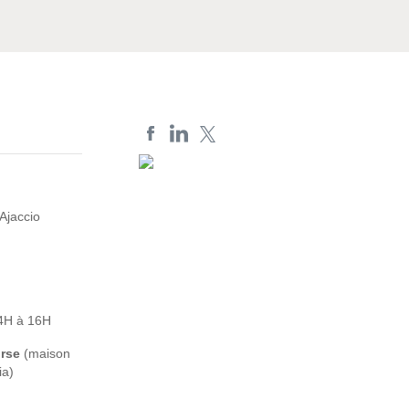
Ajaccio
14H à 16H
orse
(maison
ia)