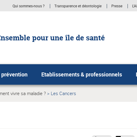
Qui sommes-nous ?
Transparence et déontologie
Presse
L'A
nsemble pour une île de santé
 prévention
Etablissements & professionnels
ent vivre sa maladie ?
Les Cancers
Page
le:
actuelle: