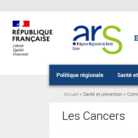
Aller
Aller
au
au
menu
contenu
principal,
E
Politique régionale
Santé et
Accueil
Santé et prévention
Comm
Page
Page
actuelle:
actuel
Les Cancers