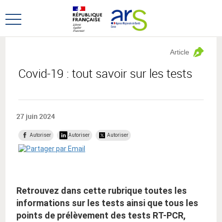
Aller
Aller
au
au
Ouvrir
menu
contenu
le
principal,
menu
Article
principal
Covid-19 : tout savoir sur les tests
27 juin 2024
Autoriser
Autoriser
Autoriser
Retrouvez dans cette rubrique toutes les
informations sur les tests ainsi que tous les
points de prélèvement des tests RT-PCR,