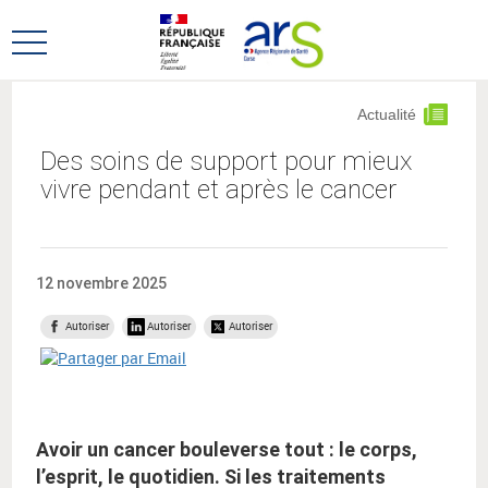
Aller
Aller
au
au
Ouvrir
menu
contenu
le
principal,
menu
Actualité
principal
Des soins de support pour mieux
vivre pendant et après le cancer
12 novembre 2025
Autoriser
Autoriser
Autoriser
Avoir un cancer bouleverse tout : le corps,
l’esprit, le quotidien. Si les traitements