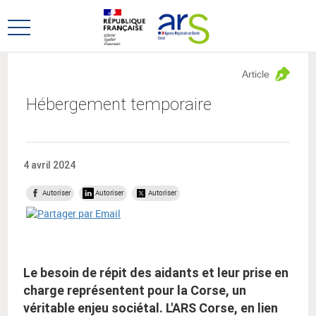
Aller
Aller
au
au
Ouvrir
menu
contenu
le
principal,
menu
Article
principal
Hébergement temporaire
4 avril 2024
Autoriser
Autoriser
Autoriser
Le besoin de répit des aidants et leur prise en
charge représentent pour la Corse, un
véritable enjeu sociétal. L'ARS Corse, en lien