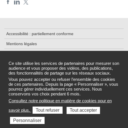
Accessibilité : partiellement conforme
Mentions légales
Contacts
Ce site utilise les services de partenaires pour mesurer son
Plan du site
audience et vous proposer des vidéos, des publications,
des fonctionnalités de partage sur les réseaux sociaux.
Gestion des cookies
Vous pouvez accepter ou refuser l’ensemble des cookies
de ces partenaires. Depuis la page « Personnaliser », vous
pourrez gérer individuellement ces services. Nous
conservons vos choix pendant 6 mois.
ARS 2017
Consultez notre politique en matière de cookies pour en
Sélectionnez une région pour accéder au site de votre Agence
savoir plus.
Tout refuser
Tout accepter
régionale de santé
Personnaliser
Toutes les ARS