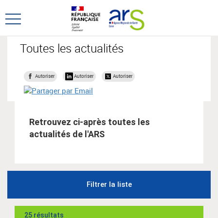
Aller
Aller
au
au
Ouvrir
menu
contenu
le
principal,
menu
Toutes les actualités
principal
Autoriser
Autoriser
Autoriser
Retrouvez ci-après toutes les
actualités de l'ARS
Filtrer la liste
25 résultats