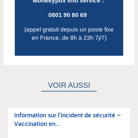
Monkeypox Info service :
0801 90 80 69
(appel gratuit depuis un poste fixe
en France, de 8h à 23h 7j/7)
VOIR AUSSI
Infor­ma­tion sur l’in­ci­dent de sécu­rité –
Vac­ci­na­tion en...