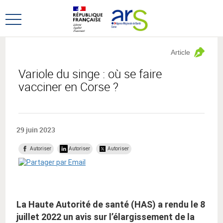
Aller
Aller
au
au
Ouvrir
menu
contenu
le
principal,
menu
Article
principal
Variole du singe : où se faire
vacciner en Corse ?
29 juin 2023
Autoriser
Autoriser
Autoriser
La Haute Autorité de santé (HAS) a rendu le 8
juillet 2022 un avis sur l’élargissement de la