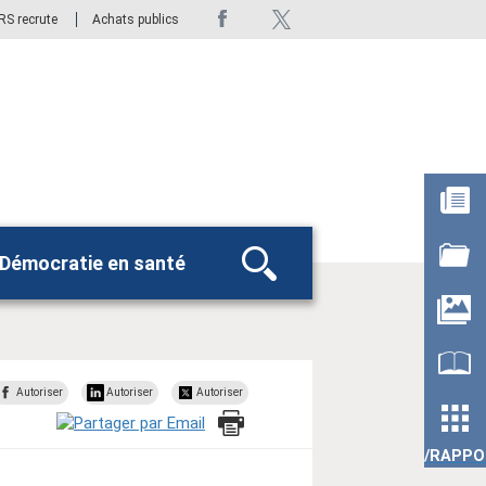
RS recrute
Achats publics
Démocratie en santé
Rechercher
Autoriser
Autoriser
Autoriser
/RAPP