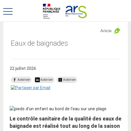
Aller
Aller
au
au
Ouvrir
menu
contenu
le
principal,
menu
Article
principal
Eaux de baignades
22 juillet 2026
Autoriser
Autoriser
Autoriser
Le contrôle sanitaire de la qualité des eaux de
baignade est réalisé tout au long de la saison