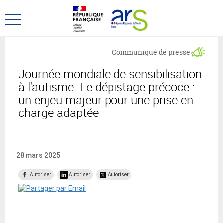
Aller
Aller
au
au
Ouvrir
menu
contenu
le
principal,
menu
Communiqué de presse
principal
Journée mondiale de sensibilisation
à l'autisme. Le dépistage précoce :
un enjeu majeur pour une prise en
charge adaptée
28 mars 2025
Autoriser
Autoriser
Autoriser